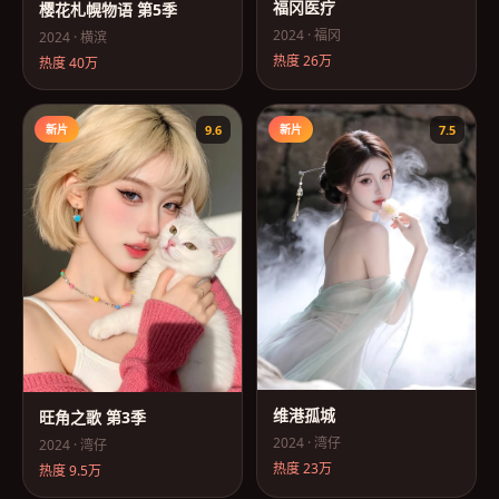
福冈医疗
樱花札幌物语 第5季
2024
·
福冈
2024
·
横滨
热度
26万
热度
40万
新片
9.6
新片
7.5
维港孤城
旺角之歌 第3季
2024
·
湾仔
2024
·
湾仔
热度
23万
热度
9.5万