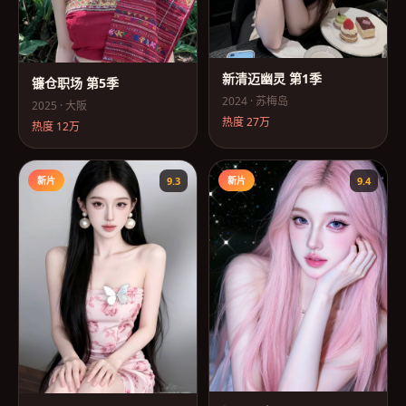
新清迈幽灵 第1季
镰仓职场 第5季
2024
·
苏梅岛
2025
·
大阪
热度
27万
热度
12万
新片
9.3
新片
9.4