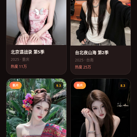
北京谍战录 第5季
台北夜山海 第2季
2025
·
重庆
2025
·
台南
热度
11万
热度
25万
新片
9.3
新片
8.3