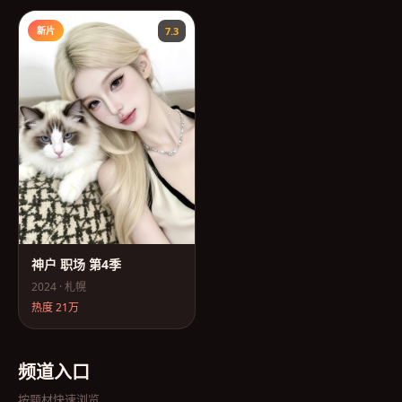
新片
7.3
神户 职场 第4季
2024
·
札幌
热度
21万
频道入口
按题材快速浏览