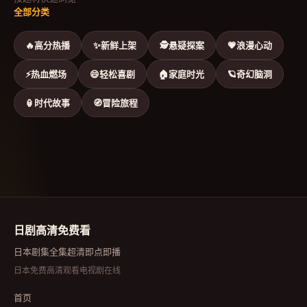
全部分类
🔥
高分热播
✨
新鲜上架
🕵
悬疑探案
💗
浪漫心动
⚡
热血燃场
😄
轻松喜剧
🏠
家庭时光
🪐
奇幻脑洞
🏮
时代故事
🧭
冒险旅程
日剧高清免费看
日本剧集全集超清即点即播
日本免费高清观看电视剧在线
首页