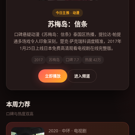
今日主推 ·
动漫
苏梅岛：信条
口碑悬疑动漫《苏梅岛：信条》泰国区热播，提拉达·帕提
通多场戏令人印象深刻，楚克·萨克瑞科调度精准，2017年
1月25日上线日本免费高清观看电视剧在线完整版。
2017
苏梅岛
口碑
7.7
热度
42万
立即播放
进入频道
本周力荐
口碑与热度双高
2020
·
中环
·
电视剧