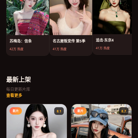
追击·东京4
苏梅岛：信条
名古屋叛变传 第5季
41万
热度
42万
热度
41万
热度
最新上架
每日更新片库
查看更多
新片
8.1
新片
8.7